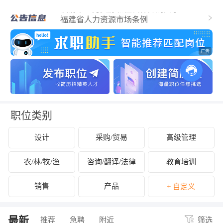
福清市人力资源和社会保障局关于2025年
福清市事业单位公开招聘工作人员（含参
福建省人力资源市场条例
聘和控制数人员）的公告
关于拟认定2025年福清市第二批吸纳重点
群体就业认定的企业名单的公示
关于开展2024年度企业劳动保障守法诚信
等级评价工作的公告
关于公布2024年度福清市经营性人力资源
服务机构年度报告结果的通知
关于拟拨付2025年2月份福清市失业保险支
持参保职工提升职业技能补贴的公示
关于征集2025年“好年华 聚福州”大学生暑
期社会实践岗位的通知
关于2024年度福清市民办职业培训机构年
检年报情况的公示
关于拟拨付我市2025年3月职业培训 “见证
补贴”资金公示
关于2024年度福清市民办职业培训机构年
检年报情况的公示
职位类别
设计
采购/贸易
高级管理
农/林/牧/渔
咨询/翻译/法律
教育培训
销售
产品
+ 自定义
最新
推荐
急聘
附近
筛选