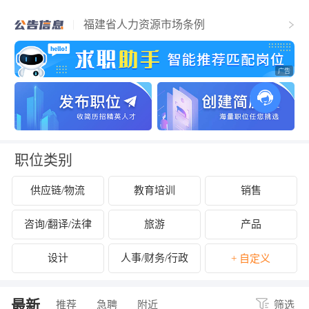
福清市人力资源和社会保障局关于2025年
福清市事业单位公开招聘工作人员（含参
福建省人力资源市场条例
聘和控制数人员）的公告
关于拟认定2025年福清市第二批吸纳重点
群体就业认定的企业名单的公示
关于开展2024年度企业劳动保障守法诚信
等级评价工作的公告
关于公布2024年度福清市经营性人力资源
服务机构年度报告结果的通知
关于拟拨付2025年2月份福清市失业保险支
持参保职工提升职业技能补贴的公示
关于征集2025年“好年华 聚福州”大学生暑
期社会实践岗位的通知
关于2024年度福清市民办职业培训机构年
检年报情况的公示
关于拟拨付我市2025年3月职业培训 “见证
补贴”资金公示
关于2024年度福清市民办职业培训机构年
检年报情况的公示
职位类别
供应链/物流
教育培训
销售
咨询/翻译/法律
旅游
产品
设计
人事/财务/行政
+ 自定义
最新
推荐
急聘
附近
筛选