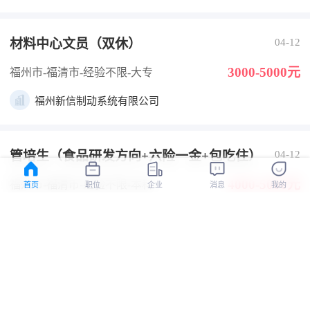
材料中心文员（双休）
04-12
3000-5000元
福州市-福清市
-经验不限
-大专
福州新信制动系统有限公司
管培生（食品研发方向+六险一金+包吃住）
04-12
4000-5000元
福州市-福清市
-经验不限
-本科
首页
职位
企业
消息
我的
洪璞园（福建）农业科技有限公司
采购专员/助理
04-12
5000-7000元
福州市-福清市
-经验不限
-大专