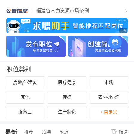
福清市人力资源和社会保障局关于2025年
福清市事业单位公开招聘工作人员（含参
福建省人力资源市场条例
聘和控制数人员）的公告
关于拟认定2025年福清市第二批吸纳重点
群体就业认定的企业名单的公示
关于开展2024年度企业劳动保障守法诚信
等级评价工作的公告
关于公布2024年度福清市经营性人力资源
服务机构年度报告结果的通知
关于拟拨付2025年2月份福清市失业保险支
持参保职工提升职业技能补贴的公示
关于征集2025年“好年华 聚福州”大学生暑
期社会实践岗位的通知
关于2024年度福清市民办职业培训机构年
检年报情况的公示
关于拟拨付我市2025年3月职业培训 “见证
补贴”资金公示
关于2024年度福清市民办职业培训机构年
检年报情况的公示
职位类别
房地产/建筑
医疗健康
市场
其他
传媒
农/林/牧/渔
服务业
生产制造
+ 自定义
最新
推荐
急聘
附近
筛选