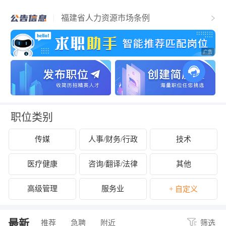
福清市人力资源和社会保障局关于2025年
福清市事业单位公开招聘工作人员（含参
福建省人力资源市场条例
聘和控制数人员）的公告
关于拟认定2025年福清市第二批吸纳重点
群体就业认定的企业名单的公示
关于开展2024年度企业劳动保障守法诚信
等级评价工作的公告
关于公布2024年度福清市经营性人力资源
服务机构年度报告结果的通知
关于拟拨付2025年2月份福清市失业保险支
持参保职工提升职业技能补贴的公示
关于征集2025年“好年华 聚福州”大学生暑
期社会实践岗位的通知
关于2024年度福清市民办职业培训机构年
检年报情况的公示
关于拟拨付我市2025年3月职业培训 “见证
补贴”资金公示
关于2024年度福清市民办职业培训机构年
检年报情况的公示
职位类别
传媒
人事/财务/行政
技术
医疗健康
咨询/翻译/法律
其他
高级管理
服务业
+ 自定义
最新
推荐
急聘
附近
筛选