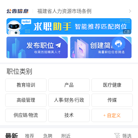
福清市人力资源和社会保障局关于2025年
福清市事业单位公开招聘工作人员（含参
福建省人力资源市场条例
聘和控制数人员）的公告
关于拟认定2025年福清市第二批吸纳重点
群体就业认定的企业名单的公示
关于开展2024年度企业劳动保障守法诚信
等级评价工作的公告
关于公布2024年度福清市经营性人力资源
服务机构年度报告结果的通知
关于拟拨付2025年2月份福清市失业保险支
持参保职工提升职业技能补贴的公示
关于征集2025年“好年华 聚福州”大学生暑
期社会实践岗位的通知
关于2024年度福清市民办职业培训机构年
检年报情况的公示
关于拟拨付我市2025年3月职业培训 “见证
补贴”资金公示
关于2024年度福清市民办职业培训机构年
检年报情况的公示
职位类别
教育培训
产品
医疗健康
高级管理
人事/财务/行政
传媒
供应链/物流
技术
+ 自定义
最新
推荐
急聘
附近
筛选