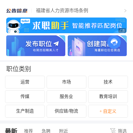
福清市人力资源和社会保障局关于2025年
福清市事业单位公开招聘工作人员（含参
福建省人力资源市场条例
聘和控制数人员）的公告
关于拟认定2025年福清市第二批吸纳重点
群体就业认定的企业名单的公示
关于开展2024年度企业劳动保障守法诚信
等级评价工作的公告
关于公布2024年度福清市经营性人力资源
服务机构年度报告结果的通知
关于拟拨付2025年2月份福清市失业保险支
持参保职工提升职业技能补贴的公示
关于征集2025年“好年华 聚福州”大学生暑
期社会实践岗位的通知
关于2024年度福清市民办职业培训机构年
检年报情况的公示
关于拟拨付我市2025年3月职业培训 “见证
补贴”资金公示
关于2024年度福清市民办职业培训机构年
检年报情况的公示
职位类别
运营
市场
技术
传媒
服务业
教育培训
生产制造
供应链/物流
+ 自定义
最新
推荐
急聘
附近
筛选