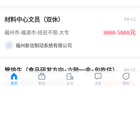
材料中心文员（双休）
04-12
3000-5000元
福州市-福清市
-经验不限
-大专
福州新信制动系统有限公司
管培生（食品研发方向+六险一金+包吃住）
04-12
4000-5000元
福州市-福清市
-经验不限
-本科
首页
职位
企业
消息
我的
洪璞园（福建）农业科技有限公司
采购专员/助理
04-12
5000-7000元
福州市-福清市
-经验不限
-大专