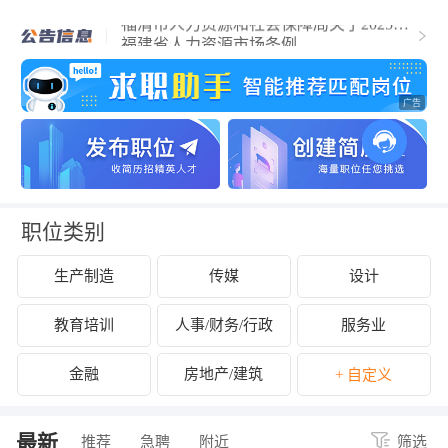
福清市人力资源和社会保障局关于2025年
福清市事业单位公开招聘工作人员（含参
福建省人力资源市场条例
聘和控制数人员）的公告
关于拟认定2025年福清市第二批吸纳重点
群体就业认定的企业名单的公示
关于开展2024年度企业劳动保障守法诚信
等级评价工作的公告
关于公布2024年度福清市经营性人力资源
服务机构年度报告结果的通知
关于拟拨付2025年2月份福清市失业保险支
持参保职工提升职业技能补贴的公示
关于征集2025年“好年华 聚福州”大学生暑
期社会实践岗位的通知
关于2024年度福清市民办职业培训机构年
检年报情况的公示
关于拟拨付我市2025年3月职业培训 “见证
补贴”资金公示
关于2024年度福清市民办职业培训机构年
检年报情况的公示
职位类别
生产制造
传媒
设计
教育培训
人事/财务/行政
服务业
金融
房地产/建筑
+ 自定义
最新
推荐
急聘
附近
筛选