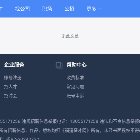
才
找公司
职场
公招
更多
无此文章
企业服务
帮助中心
账号注册
收费标准
招人才
常见问题
招聘会
账号申诉
55171258 违规招聘信息举报电话：13055171258 违法和不良信息举报邮
M版权所有，本网所有招聘信息、作品、版权均归《福建征才网》所有，未经书面授权不
B2-20240732