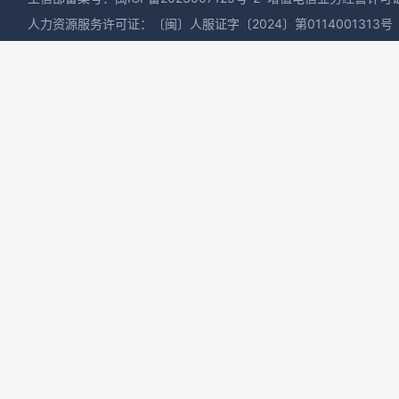
人力资源服务许可证：〔闽〕人服证字〔2024〕第0114001313号