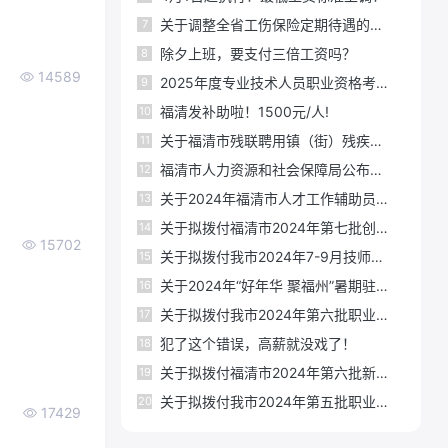
关于调整全省工伤保险定期待遇的通知
7
除夕上班，要支付三倍工资吗？
8
14589
2025年度专业技术人员职业资格考试时间表公布
9
福清发补助啦！1500元/人!
10
关于福清市残联聘用镇（街）残疾人联络员的公示
11
福清市人力资源和社会保障局公布拖欠农民工工资失信联合惩戒对象名单
12
关于2024年福清市人才工作辅助员公益性岗位拟聘用人员名单的公示
13
关于拟拨付福清市2024年第七批创业租用场地补贴的公示
14
15702
关于拟拨付我市2024年7-9月技师和高级技师生活补助资金公示
15
关于2024年“好年华 聚福州”暑期驻点式社会实践补贴情况的公示
16
关于拟拨付我市2024年第六批职业培训 “见证补贴（用券）”资金的公示
17
犯了这个错误，高薪就没戏了！
18
关于拟拨付福清市2024年第六批新兴行业和特色产业培训补贴的公示
19
关于拟拨付我市2024年第五批职业培训 “见证补贴（用券）”资金的公示
20
17429