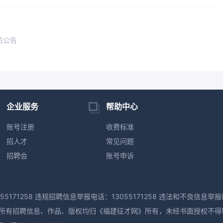
员公告
企业服务
帮助中心
账号注册
收费标准
招人才
常见问题
招聘会
账号申诉
55171258 违规招聘信息举报电话：13055171258 违法和不良信息举报邮
M版权所有，本网所有招聘信息、作品、版权均归《福建征才网》所有，未经书面授权不