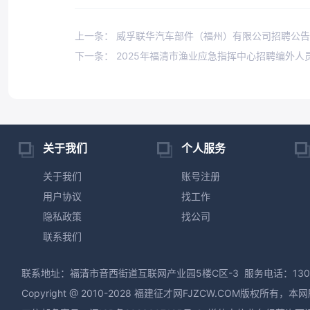
上一条： 威孚联华汽车部件（福州）有限公司招聘公告
下一条： 2025年福清市渔业应急指挥中心招聘编外人
关于我们
个人服务
关于我们
账号注册
用户协议
找工作
隐私政策
找公司
联系我们
联系地址：福清市音西街道互联网产业园5楼C区-3
服务电话：130
Copyright @ 2010-2028 福建征才网FJZCW.CO