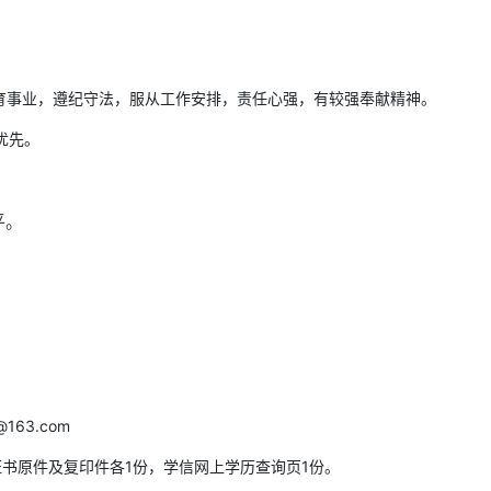
教育事业，遵纪守法，服从工作安排，责任心强，有较强奉献精神。
优先。
平。
63.com
证书原件及复印件各1份，学信网上学历查询页1份。