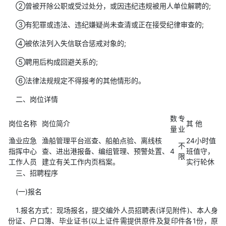
②曾被开除公职或受过处分，或因违纪违规被用人单位解聘的;
③有犯罪或违法、违纪嫌疑尚未查清或正在接受纪律审查的;
④被依法列入失信联合惩戒对象的;
⑤聘用后构成回避关系的;
⑥法律法规规定不得报考的其他情形的。
二、岗位详情
数
专
岗位名称
岗位简介
其 他
量
业
渔业应急
渔船管理平台巡查、船舶点验、离线核
24小时值
不
指挥中心
查、进出港报备、编组管理、预警处置、
4
班值守，
限
工作人员
建立有关工作内页档案。
实行轮休
三、招聘程序
(一)报名
1.报名方式：现场报名，提交编外人员招聘表(详见附件)、本人身
份证、户口簿、毕业证书(以上证件需提供原件及复印件各1份，原