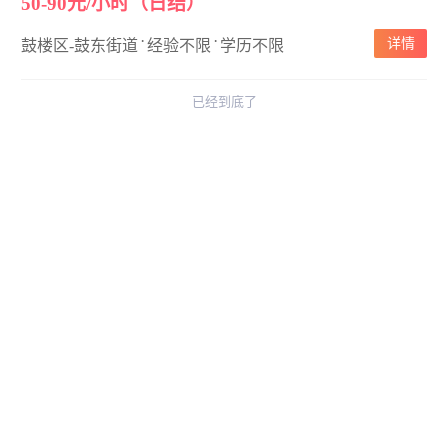
50-90元/小时（日结）
·
·
详情
鼓楼区-鼓东街道
经验不限
学历不限
已经到底了