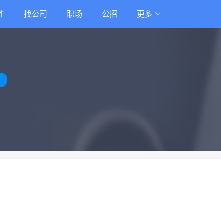
才
找公司
职场
公招
更多