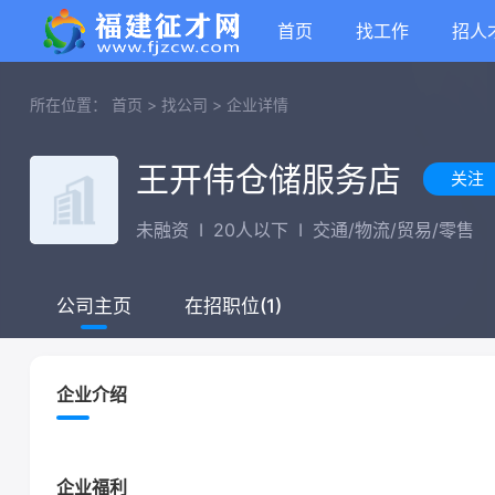
首页
找工作
招人
所在位置：
首页
>
找公司
>
企业详情
王开伟仓储服务店
关注
未融资
I
20人以下
I
交通/物流/贸易/零售
在招职位(1)
公司主页
企业介绍
企业福利