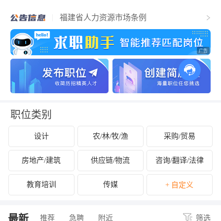
福清市人力资源和社会保障局关于2025年
福清市事业单位公开招聘工作人员（含参
福建省人力资源市场条例
聘和控制数人员）的公告
关于拟认定2025年福清市第二批吸纳重点
群体就业认定的企业名单的公示
关于开展2024年度企业劳动保障守法诚信
等级评价工作的公告
关于公布2024年度福清市经营性人力资源
服务机构年度报告结果的通知
关于拟拨付2025年2月份福清市失业保险支
持参保职工提升职业技能补贴的公示
关于征集2025年“好年华 聚福州”大学生暑
期社会实践岗位的通知
关于2024年度福清市民办职业培训机构年
检年报情况的公示
关于拟拨付我市2025年3月职业培训 “见证
补贴”资金公示
关于2024年度福清市民办职业培训机构年
检年报情况的公示
职位类别
设计
农/林/牧/渔
采购/贸易
房地产/建筑
供应链/物流
咨询/翻译/法律
教育培训
传媒
+ 自定义
最新
推荐
急聘
附近
筛选