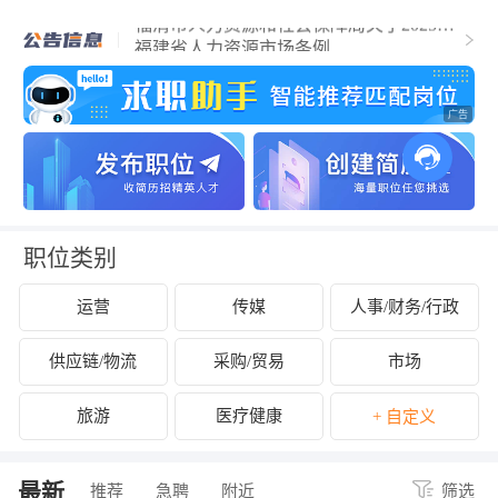
福清市人力资源和社会保障局关于2025年
福清市事业单位公开招聘工作人员（含参
福建省人力资源市场条例
聘和控制数人员）的公告
关于拟认定2025年福清市第二批吸纳重点
群体就业认定的企业名单的公示
关于开展2024年度企业劳动保障守法诚信
等级评价工作的公告
关于公布2024年度福清市经营性人力资源
服务机构年度报告结果的通知
关于拟拨付2025年2月份福清市失业保险支
持参保职工提升职业技能补贴的公示
关于征集2025年“好年华 聚福州”大学生暑
期社会实践岗位的通知
关于2024年度福清市民办职业培训机构年
检年报情况的公示
关于拟拨付我市2025年3月职业培训 “见证
补贴”资金公示
关于2024年度福清市民办职业培训机构年
检年报情况的公示
职位类别
运营
传媒
人事/财务/行政
供应链/物流
采购/贸易
市场
旅游
医疗健康
+ 自定义
最新
推荐
急聘
附近
筛选