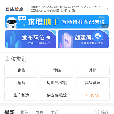
福清市人力资源和社会保障局关于2025年
福清市事业单位公开招聘工作人员（含参
福建省人力资源市场条例
聘和控制数人员）的公告
关于拟认定2025年福清市第二批吸纳重点
群体就业认定的企业名单的公示
关于开展2024年度企业劳动保障守法诚信
等级评价工作的公告
关于公布2024年度福清市经营性人力资源
服务机构年度报告结果的通知
关于拟拨付2025年2月份福清市失业保险支
持参保职工提升职业技能补贴的公示
关于征集2025年“好年华 聚福州”大学生暑
期社会实践岗位的通知
关于2024年度福清市民办职业培训机构年
检年报情况的公示
关于拟拨付我市2025年3月职业培训 “见证
补贴”资金公示
关于2024年度福清市民办职业培训机构年
检年报情况的公示
职位类别
销售
传媒
其他
运营
房地产/建筑
高级管理
生产制造
供应链/物流
+ 自定义
最新
推荐
急聘
附近
筛选